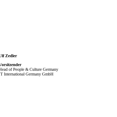
Ulf Zedler
Vorsitzender
Head of People & Culture Germany
JT International Germany GmbH