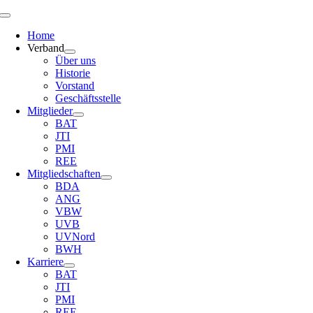
Skip
Toggle
to
Navigation
Home
content
Verband
Über uns
Historie
Vorstand
Geschäftsstelle
Mitglieder
BAT
JTI
PMI
REE
Mitgliedschaften
BDA
ANG
VBW
UVB
UVNord
BWH
Karriere
BAT
JTI
PMI
REE