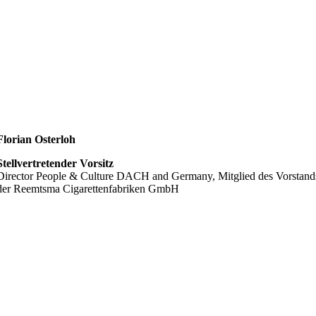
Florian Osterloh
Stellvertretender Vorsitz
Director People & Culture DACH and Germany, Mitglied des Vorstand
der Reemtsma Cigarettenfabriken GmbH