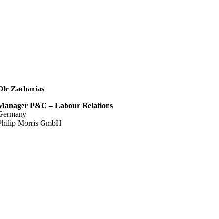
Ole Zacharias
Manager P&C – Labour Relations
Germany
Philip Morris GmbH